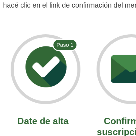
hacé clic en el link de confirmación
del men
Paso 1
Date de alta
Confirm
suscripc