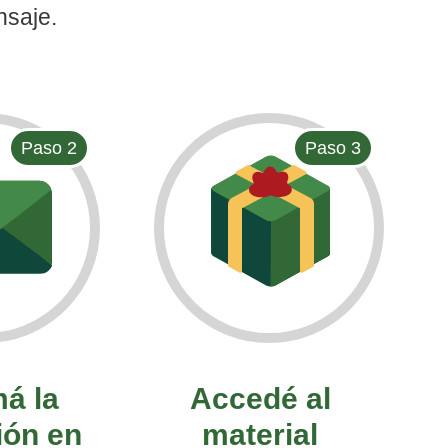
saje.
Paso 2
Paso 3
á la
Accedé al
ión en
material