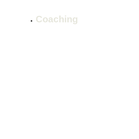
Coaching
Workshops & Charlas
Acerca de Ignacio
Contacto
Newsletter
Artículos