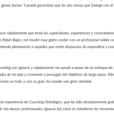
te ganas fuerza. Y puedo garantizar que los dos meses que trabajé con 
ducir rápidamente que tenia las capacidades, experiencias y conocimi
os Países Bajos, me resultó muy grato contar con un profesional sólid
comiendo plenamente a aquellos que estén dispuestos de expandirse y crec
aching con Ignacio y rápidamente me ayudó a pasar de un enfoque de la
des de mi vida y comenzar a perseguir mis objetivos de largo plazo. Elim
 como un todo y, con su guía, he creado una gran claridad.
mer experiencia de Coaching Ontológico, que ha sido absolutamente grat
 mis deseos profesionales. Ignacio fue clave en brindarme las herrami